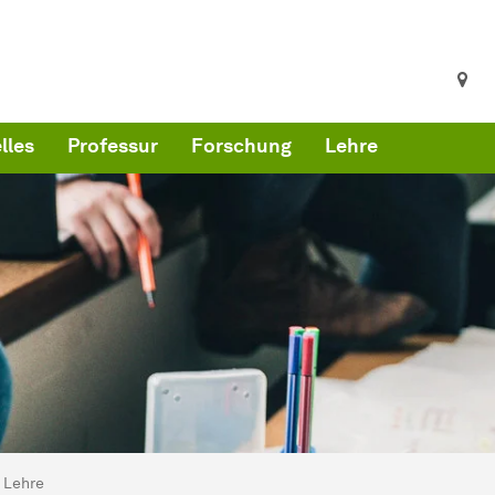
lles
Professur
Forschung
Lehre
ind hier:
artseite
Lehre